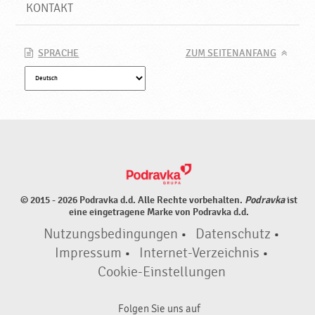
e
KONTAKT
r
g
e
SPRACHE
ZUM SEITENANFANG
e
i
g
n
e
t
,
N
e
© 2015 - 2026 Podravka d.d. Alle Rechte vorbehalten.
Podravka
ist
u
eine eingetragene Marke von Podravka d.d.
e
Nutzungsbedingungen
•
Datenschutz
•
P
r
Impressum
•
Internet-Verzeichnis
•
o
Cookie-Einstellungen
d
u
Folgen Sie uns auf
k