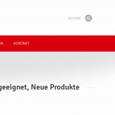
Suchen
Suchbegriff
Finden
KA
KONTAKT
 geeignet, Neue Produkte