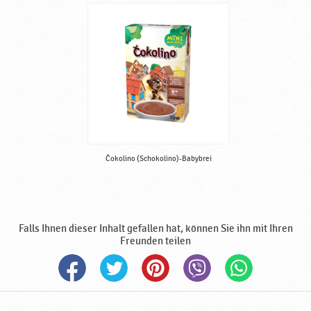
r
t
i
g
,
f
ü
r
V
e
g
Čokolino (Schokolino)-Babybrei
e
t
a
r
Falls Ihnen dieser Inhalt gefallen hat, können Sie ihn mit Ihren
i
Freunden teilen
e
r
g
e