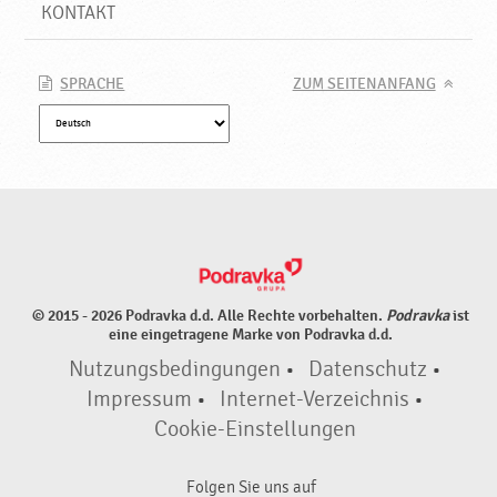
N
KONTAKT
e
u
e
SPRACHE
ZUM SEITENANFANG
P
r
o
d
u
k
t
e
♥
© 2015 - 2026 Podravka d.d. Alle Rechte vorbehalten.
Podravka
ist
P
eine eingetragene Marke von Podravka d.d.
o
Nutzungsbedingungen
•
Datenschutz
•
d
r
Impressum
•
Internet-Verzeichnis
•
a
Cookie-Einstellungen
v
k
Folgen Sie uns auf
a