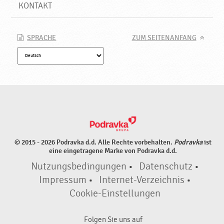
N
KONTAKT
e
u
e
SPRACHE
ZUM SEITENANFANG
P
r
o
d
u
k
t
e
♥
© 2015 - 2026 Podravka d.d. Alle Rechte vorbehalten.
Podravka
ist
P
eine eingetragene Marke von Podravka d.d.
o
Nutzungsbedingungen
•
Datenschutz
•
d
r
Impressum
•
Internet-Verzeichnis
•
a
Cookie-Einstellungen
v
k
Folgen Sie uns auf
a