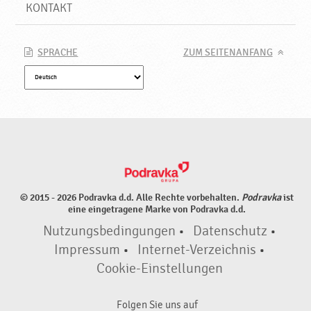
d
KONTAKT
u
k
t
SPRACHE
ZUM SEITENANFANG
e
♥
P
o
d
r
a
v
k
© 2015 - 2026 Podravka d.d. Alle Rechte vorbehalten.
Podravka
ist
a
eine eingetragene Marke von Podravka d.d.
Nutzungsbedingungen
•
Datenschutz
•
Impressum
•
Internet-Verzeichnis
•
Cookie-Einstellungen
Folgen Sie uns auf