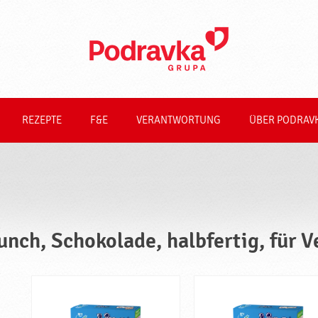
REZEPTE
F&E
VERANTWORTUNG
ÜBER PODRAV
unch, Schokolade, halbfertig, für V