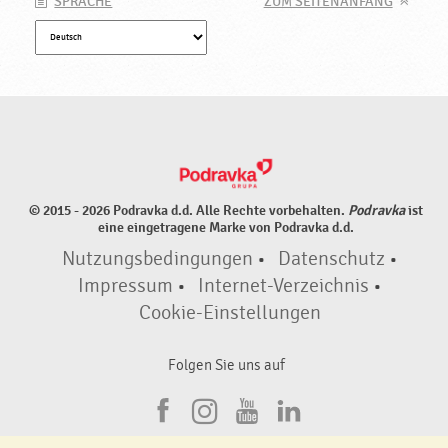
SPRACHE
ZUM SEITENANFANG
© 2015 - 2026 Podravka d.d. Alle Rechte vorbehalten.
Podravka
ist
eine eingetragene Marke von Podravka d.d.
Nutzungsbedingungen
•
Datenschutz
•
Impressum
•
Internet-Verzeichnis
•
Cookie-Einstellungen
Folgen Sie uns auf
F
I
Y
L
a
n
o
i