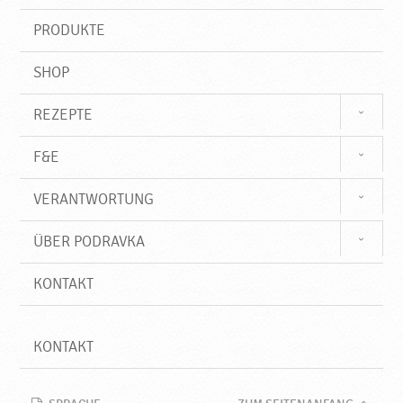
i
a
f
PRODUKTE
f
v
k
SHOP
a
REZEPTE
F&E
VERANTWORTUNG
ÜBER PODRAVKA
KONTAKT
KONTAKT