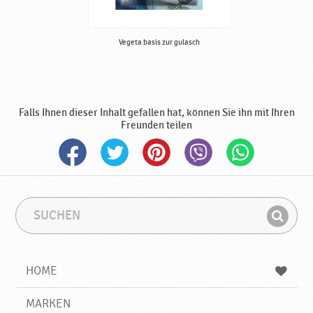
m
a
c
Vegeta basis zur gulasch
k
s
v
e
r
Falls Ihnen dieser Inhalt gefallen hat, können Sie ihn mit Ihren
s
Freunden teilen
t
ä
r
k
e
S
S
r
u
u
n
F
c
c
♥
i
h
h
P
e
b
n
HOME
n
e
d
o
g
e
d
r
MARKEN
n
r