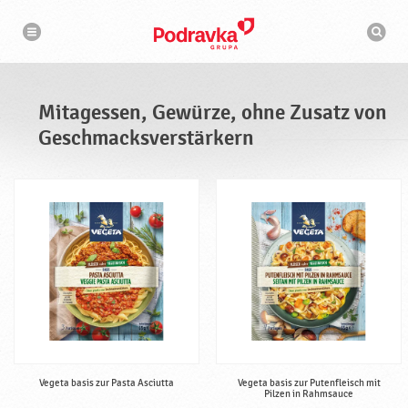
M
N
S
a
i
u
v
c
i
t
g
h
a
a
m
t
a
i
g
s
o
Mitagessen, Gewürze, ohne Zusatz von
n
e
c
h
Geschmacksverstärkern
s
i
n
s
e
e
n
,
G
e
w
ü
r
z
e
,
Vegeta basis zur Pasta Asciutta
Vegeta basis zur Putenfleisch mit
Pilzen in Rahmsauce
o