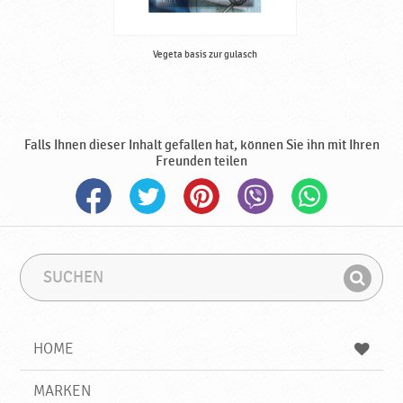
k
s
v
Vegeta basis zur gulasch
e
r
s
t
ä
Falls Ihnen dieser Inhalt gefallen hat, können Sie ihn mit Ihren
r
Freunden teilen
k
e
r
n
♥
S
S
P
u
u
o
F
c
c
d
i
h
h
r
e
b
n
HOME
n
e
d
a
g
e
v
r
MARKEN
n
k