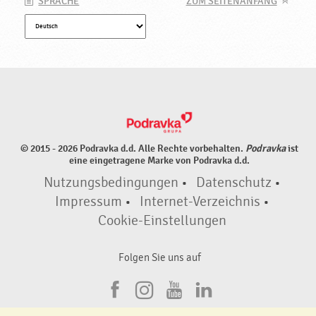
SPRACHE
ZUM SEITENANFANG
© 2015 - 2026 Podravka d.d. Alle Rechte vorbehalten.
Podravka
ist
eine eingetragene Marke von Podravka d.d.
Nutzungsbedingungen
•
Datenschutz
•
Impressum
•
Internet-Verzeichnis
•
Cookie-Einstellungen
Folgen Sie uns auf
F
I
Y
L
a
n
o
i