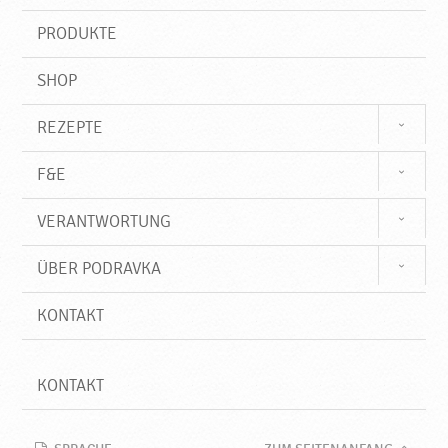
i
a
f
PRODUKTE
f
SHOP
REZEPTE
F&E
VERANTWORTUNG
ÜBER PODRAVKA
KONTAKT
KONTAKT