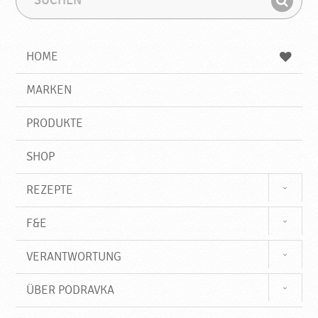
u
u
F
c
c
i
h
h
e
b
n
HOME
n
e
d
g
e
r
MARKEN
n
i
f
PRODUKTE
f
SHOP
REZEPTE
F&E
VERANTWORTUNG
ÜBER PODRAVKA