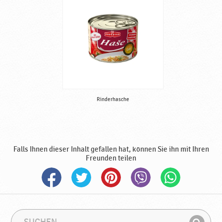
r
t
i
g
♥
P
o
d
r
Rinderhasche
a
v
k
a
Falls Ihnen dieser Inhalt gefallen hat, können Sie ihn mit Ihren
Freunden teilen
S
S