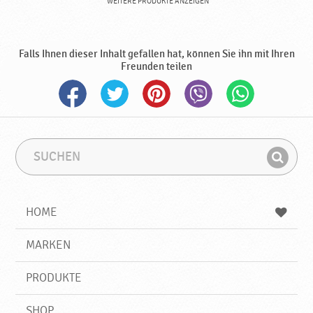
WEITERE PRODUKTE ANZEIGEN
Falls Ihnen dieser Inhalt gefallen hat, können Sie ihn mit Ihren
Freunden teilen
S
S
u
u
F
c
c
i
h
h
e
b
n
HOME
n
e
d
g
e
r
MARKEN
n
i
f
PRODUKTE
f
SHOP