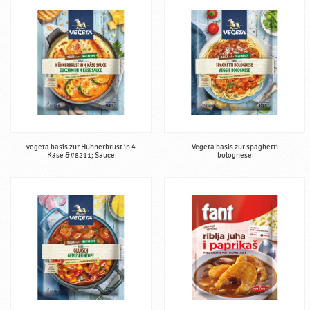
d
r
a
v
k
a
vegeta basis zur Hühnerbrust in 4
Vegeta basis zur spaghetti
Käse &#8211; Sauce
bolognese