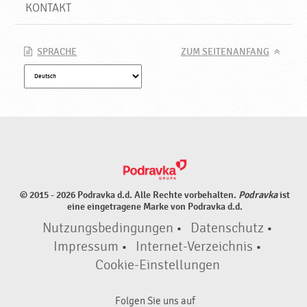
e
KONTAKT
♥
P
o
SPRACHE
ZUM SEITENANFANG
d
r
a
v
k
a
© 2015 - 2026 Podravka d.d. Alle Rechte vorbehalten.
Podravka
ist
eine eingetragene Marke von Podravka d.d.
Nutzungsbedingungen
•
Datenschutz
•
Impressum
•
Internet-Verzeichnis
•
Cookie-Einstellungen
Folgen Sie uns auf