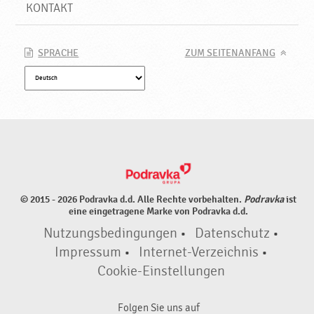
e
KONTAKT
♥
P
o
SPRACHE
ZUM SEITENANFANG
d
r
a
v
k
a
© 2015 - 2026 Podravka d.d. Alle Rechte vorbehalten.
Podravka
ist
eine eingetragene Marke von Podravka d.d.
Nutzungsbedingungen
•
Datenschutz
•
Impressum
•
Internet-Verzeichnis
•
Cookie-Einstellungen
Folgen Sie uns auf