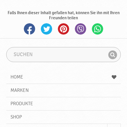
d
u
Falls Ihnen dieser Inhalt gefallen hat, können Sie ihn mit Ihren
k
Freunden teilen
t
e
♥
P
o
d
S
S
u
u
r
F
c
c
a
i
h
h
v
e
b
n
HOME
k
n
e
d
a
g
e
r
MARKEN
n
i
f
PRODUKTE
f
SHOP