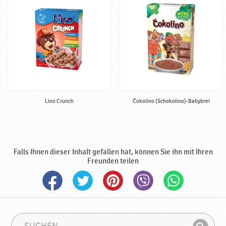
e
♥
P
o
d
r
a
v
k
Lino Crunch
Čokolino (Schokolino)-Babybrei
a
Falls Ihnen dieser Inhalt gefallen hat, können Sie ihn mit Ihren
Freunden teilen
S
S