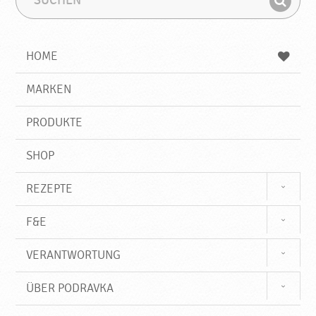
u
u
F
c
c
i
h
h
e
b
n
HOME
n
e
d
g
e
r
MARKEN
n
i
f
PRODUKTE
f
SHOP
REZEPTE
F&E
VERANTWORTUNG
ÜBER PODRAVKA