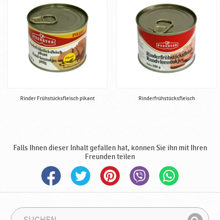
v
k
a
Rinder Frühstücksfleisch pikant
Rinderfrühstücksfleisch
Falls Ihnen dieser Inhalt gefallen hat, können Sie ihn mit Ihren
Freunden teilen
S
S