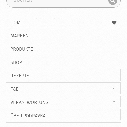
u
u
F
c
c
i
h
h
e
b
n
HOME
n
e
d
g
e
r
MARKEN
n
i
f
PRODUKTE
f
SHOP
REZEPTE
F&E
VERANTWORTUNG
ÜBER PODRAVKA