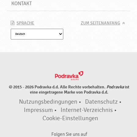
d
KONTAKT
r
a
v
SPRACHE
ZUM SEITENANFANG
k
a
© 2015 - 2026 Podravka d.d. Alle Rechte vorbehalten.
Podravka
ist
eine eingetragene Marke von Podravka d.d.
Nutzungsbedingungen
•
Datenschutz
•
Impressum
•
Internet-Verzeichnis
•
Cookie-Einstellungen
Folgen Sie uns auf