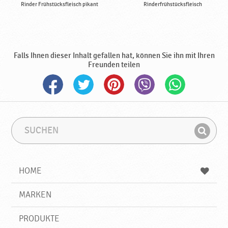
Rinder Frühstücksfleisch pikant
Rinderfrühstücksfleisch
Falls Ihnen dieser Inhalt gefallen hat, können Sie ihn mit Ihren
Freunden teilen
S
S
u
u
F
c
c
i
h
h
e
b
n
HOME
n
e
d
g
e
r
MARKEN
n
i
f
PRODUKTE
f