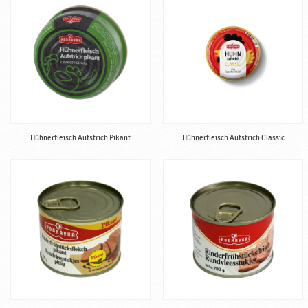
t
i
g
♥
P
o
d
r
a
Hühnerfleisch Aufstrich Pikant
Hühnerfleisch Aufstrich Classic
v
k
a