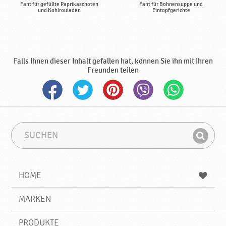
Fant für gefüllte Paprikaschoten
Fant für Bohnensuppe und
und Kohlrouladen
Eintopfgerichte
Falls Ihnen dieser Inhalt gefallen hat, können Sie ihn mit Ihren
Freunden teilen
S
S
u
u
F
c
c
i
h
h
e
b
n
HOME
n
e
d
g
e
r
MARKEN
n
i
f
PRODUKTE
f