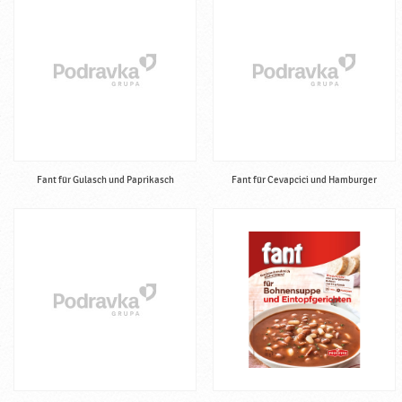
ü
r
z
m
i
t
t
e
l
Fant für Gulasch und Paprikasch
Fant für Cevapcici und Hamburger
♥
P
o
d
r
a
v
k
a