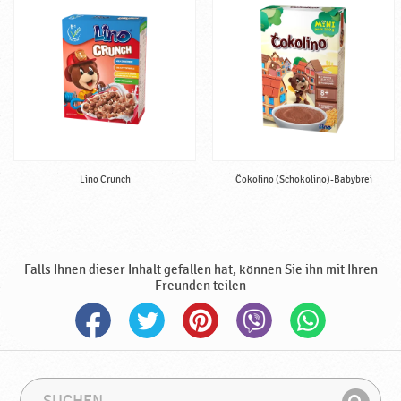
e
r
t
i
g
♥
P
o
d
Lino Crunch
Čokolino (Schokolino)-Babybrei
r
a
v
k
a
Falls Ihnen dieser Inhalt gefallen hat, können Sie ihn mit Ihren
Freunden teilen
S
S