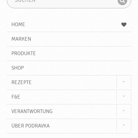
u
u
F
c
c
i
h
h
e
b
n
HOME
n
e
d
g
e
r
MARKEN
n
i
f
PRODUKTE
f
SHOP
REZEPTE
F&E
VERANTWORTUNG
ÜBER PODRAVKA