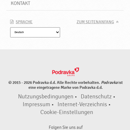
P
KONTAKT
o
d
r
SPRACHE
ZUM SEITENANFANG
a
v
k
a
© 2015 - 2026 Podravka d.d. Alle Rechte vorbehalten.
Podravka
ist
eine eingetragene Marke von Podravka d.d.
Nutzungsbedingungen
•
Datenschutz
•
Impressum
•
Internet-Verzeichnis
•
Cookie-Einstellungen
Folgen Sie uns auf