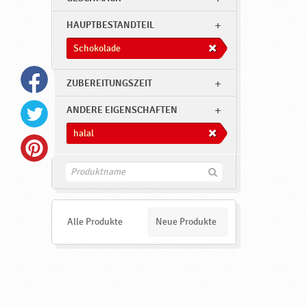
o
k
HAUPTBESTANDTEIL
o
Schokolade
l
a
ZUBEREITUNGSZEIT
d
ANDERE EIGENSCHAFTEN
e
halal
,
h
F
a
i
l
n
d
a
e
Alle Produkte
Neue Produkte
n
l
,
N
e