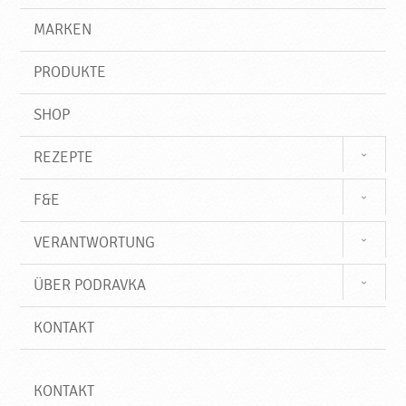
,
g
e
r
MARKEN
N
n
i
e
f
u
PRODUKTE
f
e
P
SHOP
r
o
REZEPTE
d
u
F&E
k
t
VERANTWORTUNG
e
♥
ÜBER PODRAVKA
P
o
KONTAKT
d
r
a
v
KONTAKT