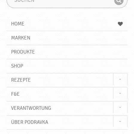
u
u
F
c
c
i
h
h
e
b
n
HOME
n
e
d
g
e
r
MARKEN
n
i
f
PRODUKTE
f
SHOP
REZEPTE
F&E
VERANTWORTUNG
ÜBER PODRAVKA