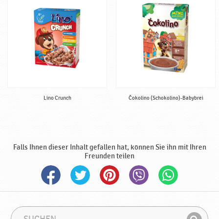
e
r
t
i
g
♥
P
o
d
Lino Crunch
Čokolino (Schokolino)-Babybrei
r
a
v
k
a
Falls Ihnen dieser Inhalt gefallen hat, können Sie ihn mit Ihren
Freunden teilen
S
S