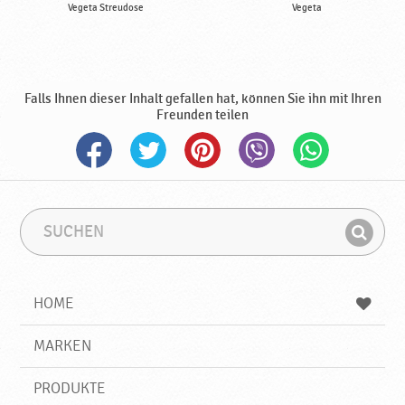
Vegeta Streudose
Vegeta
Falls Ihnen dieser Inhalt gefallen hat, können Sie ihn mit Ihren
Freunden teilen
S
S
u
u
F
c
c
i
h
h
e
b
n
HOME
n
e
d
g
e
r
MARKEN
n
i
f
PRODUKTE
f