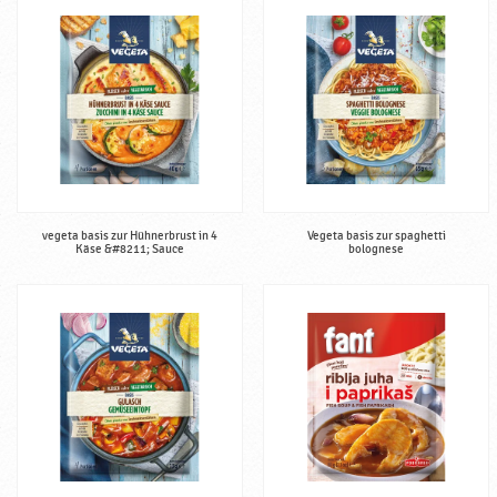
w
ü
r
z
e
♥
P
o
d
r
vegeta basis zur Hühnerbrust in 4
Vegeta basis zur spaghetti
Käse &#8211; Sauce
bolognese
a
v
k
a