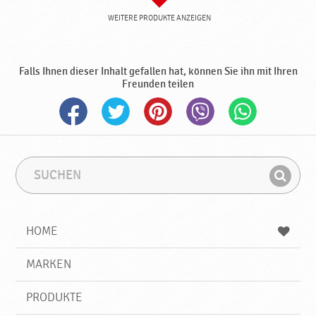
WEITERE PRODUKTE ANZEIGEN
Falls Ihnen dieser Inhalt gefallen hat, können Sie ihn mit Ihren
Freunden teilen
S
S
u
u
F
c
c
i
h
h
e
b
n
HOME
n
e
d
g
e
r
MARKEN
n
i
f
PRODUKTE
f