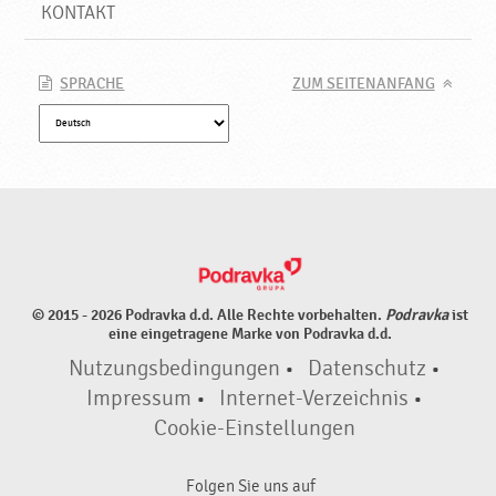
u
KONTAKT
e
P
r
SPRACHE
ZUM SEITENANFANG
o
d
u
k
t
e
♥
P
o
© 2015 - 2026 Podravka d.d. Alle Rechte vorbehalten.
Podravka
ist
d
eine eingetragene Marke von Podravka d.d.
r
Nutzungsbedingungen
•
Datenschutz
•
a
v
Impressum
•
Internet-Verzeichnis
•
k
Cookie-Einstellungen
a
Folgen Sie uns auf