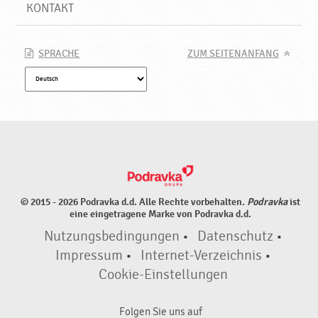
P
KONTAKT
o
d
r
SPRACHE
ZUM SEITENANFANG
a
v
k
a
© 2015 - 2026 Podravka d.d. Alle Rechte vorbehalten.
Podravka
ist
eine eingetragene Marke von Podravka d.d.
Nutzungsbedingungen
•
Datenschutz
•
Impressum
•
Internet-Verzeichnis
•
Cookie-Einstellungen
Folgen Sie uns auf