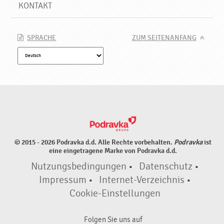
k
KONTAKT
t
e
♥
SPRACHE
ZUM SEITENANFANG
P
o
d
r
a
v
k
a
© 2015 - 2026 Podravka d.d. Alle Rechte vorbehalten.
Podravka
ist
eine eingetragene Marke von Podravka d.d.
Nutzungsbedingungen
•
Datenschutz
•
Impressum
•
Internet-Verzeichnis
•
Cookie-Einstellungen
Folgen Sie uns auf