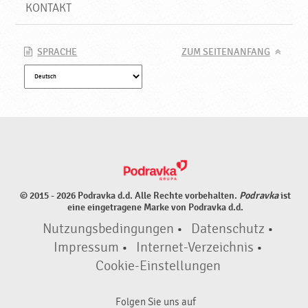
P
KONTAKT
r
o
d
SPRACHE
ZUM SEITENANFANG
u
k
t
e
♥
P
o
d
r
© 2015 - 2026 Podravka d.d. Alle Rechte vorbehalten.
Podravka
ist
a
eine eingetragene Marke von Podravka d.d.
v
Nutzungsbedingungen
•
Datenschutz
•
k
a
Impressum
•
Internet-Verzeichnis
•
Cookie-Einstellungen
Folgen Sie uns auf