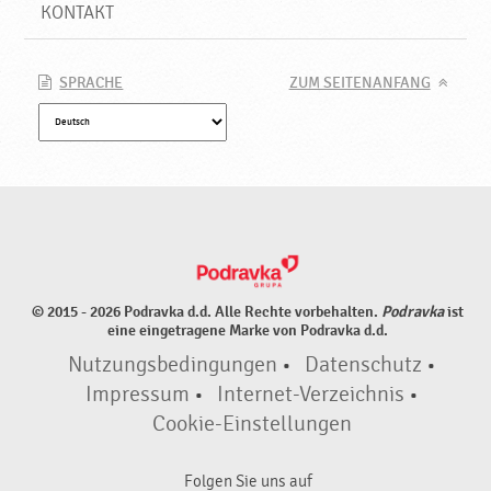
u
KONTAKT
k
t
e
SPRACHE
ZUM SEITENANFANG
♥
P
o
d
r
a
v
k
a
© 2015 - 2026 Podravka d.d. Alle Rechte vorbehalten.
Podravka
ist
eine eingetragene Marke von Podravka d.d.
Nutzungsbedingungen
•
Datenschutz
•
Impressum
•
Internet-Verzeichnis
•
Cookie-Einstellungen
Folgen Sie uns auf