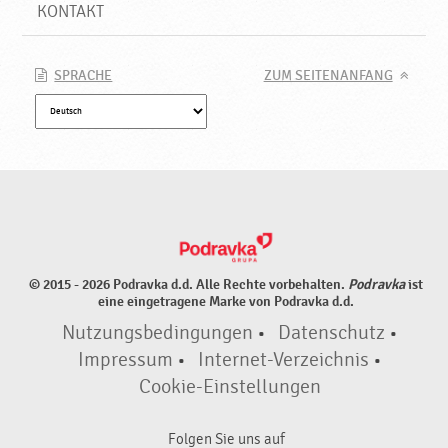
d
KONTAKT
u
k
t
SPRACHE
ZUM SEITENANFANG
e
♥
P
o
d
r
a
v
k
© 2015 - 2026 Podravka d.d. Alle Rechte vorbehalten.
Podravka
ist
a
eine eingetragene Marke von Podravka d.d.
Nutzungsbedingungen
•
Datenschutz
•
Impressum
•
Internet-Verzeichnis
•
Cookie-Einstellungen
Folgen Sie uns auf