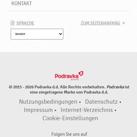
d
KONTAKT
u
k
t
SPRACHE
ZUM SEITENANFANG
e
♥
P
o
d
r
a
v
k
© 2015 - 2026 Podravka d.d. Alle Rechte vorbehalten.
Podravka
ist
a
eine eingetragene Marke von Podravka d.d.
Nutzungsbedingungen
•
Datenschutz
•
Impressum
•
Internet-Verzeichnis
•
Cookie-Einstellungen
Folgen Sie uns auf