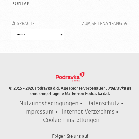
N
KONTAKT
e
u
e
SPRACHE
ZUM SEITENANFANG
P
r
o
d
u
k
t
e
♥
© 2015 - 2026 Podravka d.d. Alle Rechte vorbehalten.
Podravka
ist
P
eine eingetragene Marke von Podravka d.d.
o
Nutzungsbedingungen
•
Datenschutz
•
d
r
Impressum
•
Internet-Verzeichnis
•
a
Cookie-Einstellungen
v
k
Folgen Sie uns auf
a