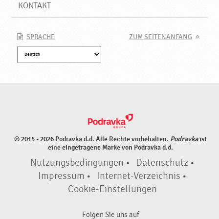
♥
KONTAKT
P
o
d
SPRACHE
ZUM SEITENANFANG
r
a
v
k
a
© 2015 - 2026 Podravka d.d. Alle Rechte vorbehalten.
Podravka
ist
eine eingetragene Marke von Podravka d.d.
Nutzungsbedingungen
•
Datenschutz
•
Impressum
•
Internet-Verzeichnis
•
Cookie-Einstellungen
Folgen Sie uns auf