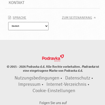
u
KONTAKT
k
t
e
SPRACHE
ZUM SEITENANFANG
♥
P
o
d
r
a
v
k
a
© 2015 - 2026 Podravka d.d. Alle Rechte vorbehalten.
Podravka
ist
eine eingetragene Marke von Podravka d.d.
Nutzungsbedingungen
•
Datenschutz
•
Impressum
•
Internet-Verzeichnis
•
Cookie-Einstellungen
Folgen Sie uns auf