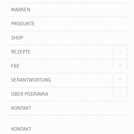
,
g
e
r
MARKEN
N
n
i
e
f
u
PRODUKTE
f
e
P
SHOP
r
o
REZEPTE
d
u
F&E
k
t
VERANTWORTUNG
e
♥
ÜBER PODRAVKA
P
o
KONTAKT
d
r
a
v
KONTAKT