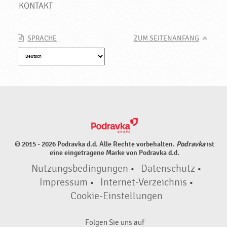
t
KONTAKT
a
r
i
SPRACHE
ZUM SEITENANFANG
e
r
g
e
e
i
g
n
e
© 2015 - 2026 Podravka d.d. Alle Rechte vorbehalten.
Podravka
ist
t
eine eingetragene Marke von Podravka d.d.
,
Nutzungsbedingungen
•
Datenschutz
•
N
e
Impressum
•
Internet-Verzeichnis
•
u
Cookie-Einstellungen
e
P
Folgen Sie uns auf
r