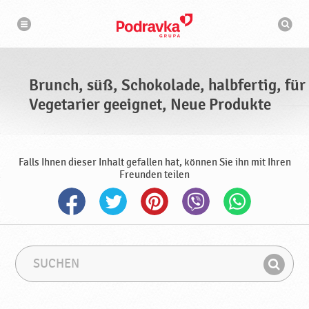
B
N
S
a
r
u
v
c
i
u
g
h
a
n
m
t
a
i
c
s
o
Brunch, süß, Schokolade, halbfertig, für
n
h
c
h
Vegetarier geeignet, Neue Produkte
,
i
n
s
e
ü
ß
Falls Ihnen dieser Inhalt gefallen hat, können Sie ihn mit Ihren
,
Freunden teilen
S
c
h
o
k
o
S
S
l
u
u
F
a
c
c
i
h
h
d