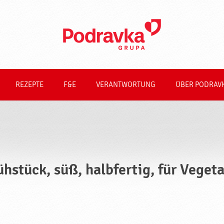
REZEPTE
F&E
VERANTWORTUNG
ÜBER PODRAV
ühstück, süß, halbfertig, für Veget