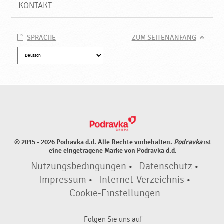
n
KONTAKT
e
t
,
SPRACHE
ZUM SEITENANFANG
N
e
u
e
P
r
o
d
u
© 2015 - 2026 Podravka d.d. Alle Rechte vorbehalten.
Podravka
ist
k
eine eingetragene Marke von Podravka d.d.
t
Nutzungsbedingungen
•
Datenschutz
•
e
♥
Impressum
•
Internet-Verzeichnis
•
P
Cookie-Einstellungen
o
d
Folgen Sie uns auf
r