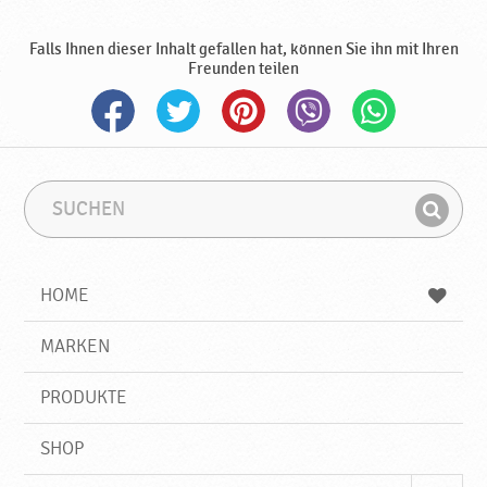
e
P
Falls Ihnen dieser Inhalt gefallen hat, können Sie ihn mit Ihren
r
Freunden teilen
o
d
u
k
t
e
S
S
u
u
♥
F
c
c
P
i
h
h
o
e
b
n
HOME
d
n
e
d
r
g
e
r
MARKEN
a
n
i
v
f
k
PRODUKTE
f
a
SHOP