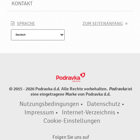
o
KONTAKT
d
r
a
SPRACHE
ZUM SEITENANFANG
v
k
a
© 2015 - 2026 Podravka d.d. Alle Rechte vorbehalten.
Podravka
ist
eine eingetragene Marke von Podravka d.d.
Nutzungsbedingungen
•
Datenschutz
•
Impressum
•
Internet-Verzeichnis
•
Cookie-Einstellungen
Folgen Sie uns auf