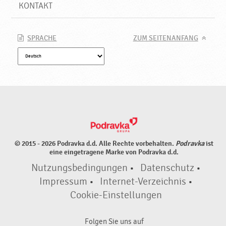
N
KONTAKT
e
u
e
SPRACHE
ZUM SEITENANFANG
P
r
o
d
u
k
t
e
♥
© 2015 - 2026 Podravka d.d. Alle Rechte vorbehalten.
Podravka
ist
P
eine eingetragene Marke von Podravka d.d.
o
Nutzungsbedingungen
•
Datenschutz
•
d
r
Impressum
•
Internet-Verzeichnis
•
a
Cookie-Einstellungen
v
k
Folgen Sie uns auf
a