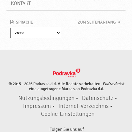
e
KONTAKT
u
e
P
SPRACHE
ZUM SEITENANFANG
r
o
d
u
k
t
e
♥
P
© 2015 - 2026 Podravka d.d. Alle Rechte vorbehalten.
Podravka
ist
o
eine eingetragene Marke von Podravka d.d.
d
Nutzungsbedingungen
•
Datenschutz
•
r
a
Impressum
•
Internet-Verzeichnis
•
v
Cookie-Einstellungen
k
a
Folgen Sie uns auf