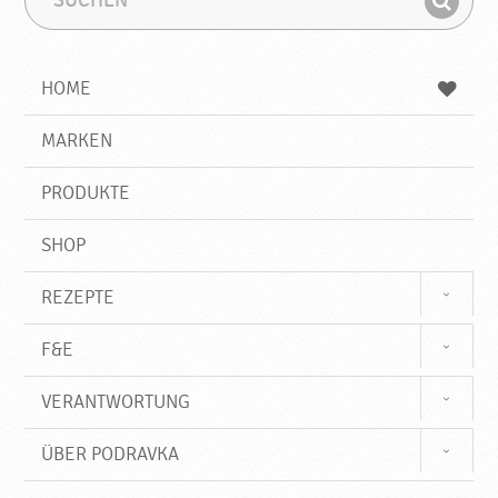
u
u
F
c
c
i
h
h
e
b
n
HOME
n
e
d
g
e
r
MARKEN
n
i
f
PRODUKTE
f
SHOP
REZEPTE
F&E
VERANTWORTUNG
ÜBER PODRAVKA