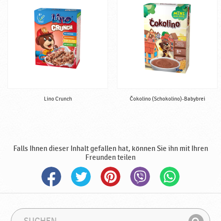
e
r
t
i
g
,
h
a
l
Lino Crunch
Čokolino (Schokolino)-Babybrei
a
l
♥
P
o
Falls Ihnen dieser Inhalt gefallen hat, können Sie ihn mit Ihren
d
Freunden teilen
r
a
v
k
a
S
S