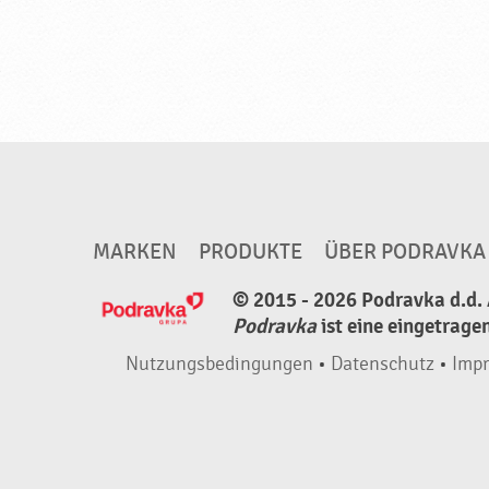
a
l
,
N
e
u
e
P
MARKEN
PRODUKTE
ÜBER PODRAVKA
r
© 2015 - 2026 Podravka d.d. 
o
Podravka
ist eine eingetrage
d
u
Nutzungsbedingungen
•
Datenschutz
•
Imp
k
t
e