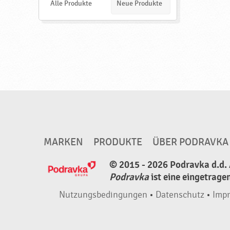
e
Alle Produkte
Neue Produkte
t
n
i
g
,
h
a
l
a
l
,
MARKEN
PRODUKTE
ÜBER PODRAVKA
N
© 2015 - 2026 Podravka d.d. 
e
Podravka
ist eine eingetrage
u
Nutzungsbedingungen
•
Datenschutz
•
Imp
e
P