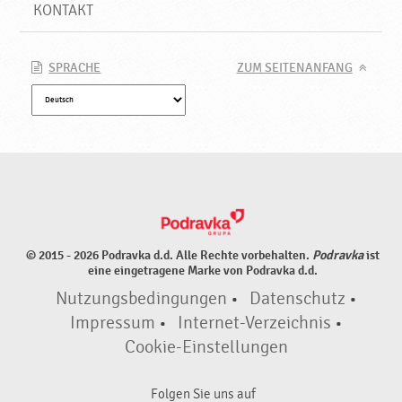
N
KONTAKT
e
u
e
SPRACHE
ZUM SEITENANFANG
P
r
o
d
u
k
t
e
♥
© 2015 - 2026 Podravka d.d. Alle Rechte vorbehalten.
Podravka
ist
P
eine eingetragene Marke von Podravka d.d.
o
Nutzungsbedingungen
•
Datenschutz
•
d
r
Impressum
•
Internet-Verzeichnis
•
a
Cookie-Einstellungen
v
k
Folgen Sie uns auf
a