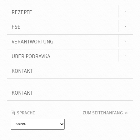
h
a
REZEPTE
l
a
F&E
l
,
VERANTWORTUNG
N
e
u
ÜBER PODRAVKA
e
P
KONTAKT
r
o
d
KONTAKT
u
k
t
SPRACHE
ZUM SEITENANFANG
e
♥
P
o