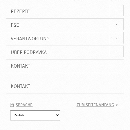
u
k
REZEPTE
t
e
F&E
♥
P
VERANTWORTUNG
o
d
r
ÜBER PODRAVKA
a
v
KONTAKT
k
a
KONTAKT
SPRACHE
ZUM SEITENANFANG